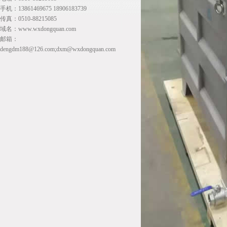
手机：13861469675 18906183739
传真：0510-88215085
域名：www.wxdongquan.com
邮箱：
dengdm188@126.com;dxm@wxdongquan.com