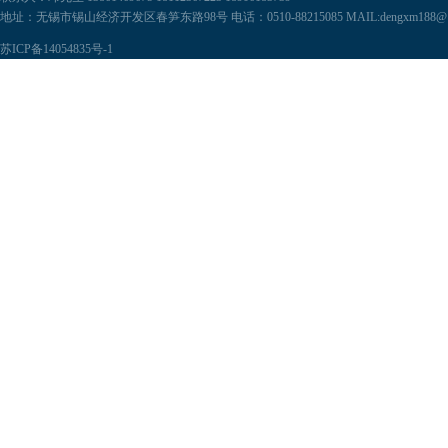
地址：无锡市锡山经济开发区春笋东路98号 电话：0510-88215085 MAIL:dengxm188@126.c
苏ICP备14054835号-1