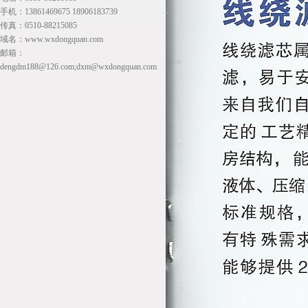
手机：13861469675 18906183739
传真：0510-88215085
域名：www.wxdongquan.com
邮箱：
dengdm188@126.com;dxm@wxdongquan.com